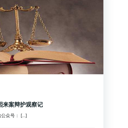
薄熙来案辩护观察记
众号： […]